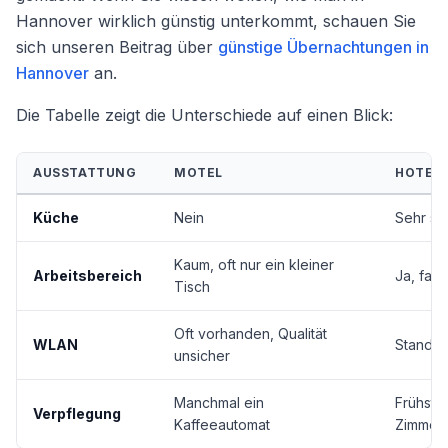
Hannover wirklich günstig unterkommt, schauen Sie
sich unseren Beitrag über
günstige Übernachtungen in
Hannover
an.
Die Tabelle zeigt die Unterschiede auf einen Blick:
AUSSTATTUNG
MOTEL
HOTEL
Küche
Nein
Sehr sel
Kaum, oft nur ein kleiner
Arbeitsbereich
Ja, fast
Tisch
Oft vorhanden, Qualität
WLAN
Standar
unsicher
Manchmal ein
Frühstüc
Verpflegung
Kaffeeautomat
Zimmers