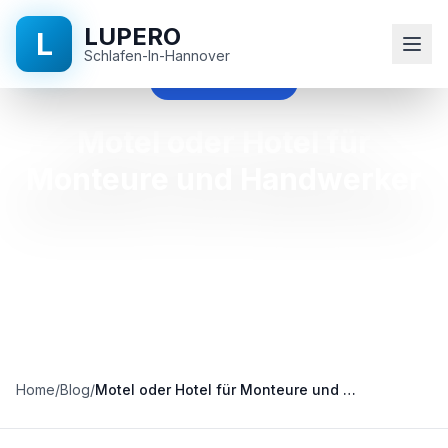
LUPERO
L
Schlafen-In-Hannover
motel oder hotel
Startseite
Motel oder Hotel für
Monteure und Handwerker
Blog
Kontakt
+49
511
524
896
Home
/
Blog
/
Motel oder Hotel für Monteure und Handwerker
90