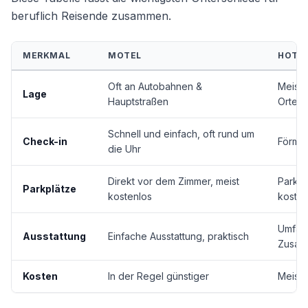
beruflich Reisende zusammen.
MERKMAL
MOTEL
HOTE
Oft an Autobahnen &
Meist 
Lage
Hauptstraßen
Orten
Schnell und einfach, oft rund um
Check-in
Förmli
die Uhr
Direkt vor dem Zimmer, meist
Parkha
Parkplätze
kostenlos
kosten
Umfang
Ausstattung
Einfache Ausstattung, praktisch
Zusat
Kosten
In der Regel günstiger
Meist 