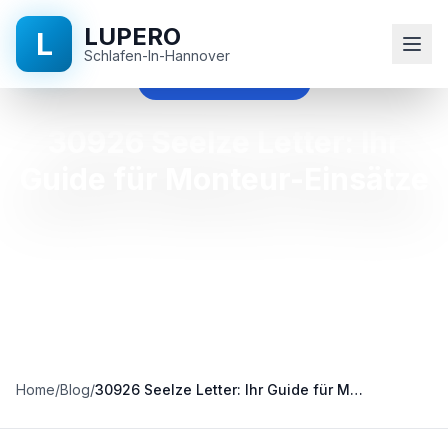
LUPERO
L
Schlafen-In-Hannover
30926 seelze letter
Startseite
30926 Seelze Letter: Ihr
Guide für Monteur-Einsätze
Blog
Kontakt
+49
511
524
896
Home
/
Blog
/
30926 Seelze Letter: Ihr Guide für Monteur-Einsätze
90