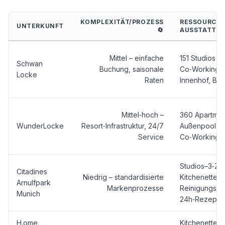
KOMPLEXITÄT/PROZESS
RESSOURCEN
UNTERKUNFT
🔄
AUSSTATTUN
Mittel – einfache
151 Studios mi
Schwan
Buchung, saisonale
Co‑Working, F
Locke
Raten
Innenhof, Bar
Mittel‑hoch –
360 Apartmen
WunderLocke
Resort‑Infrastruktur, 24/7
Außenpool, G
Service
Co‑Working,
Studios–3‑Zi
Citadines
Niedrig – standardisierte
Kitchenette,
Arnulfpark
Markenprozesse
Reinigungs-/
Munich
24h‑Rezepti
H.ome
Kitchenette,