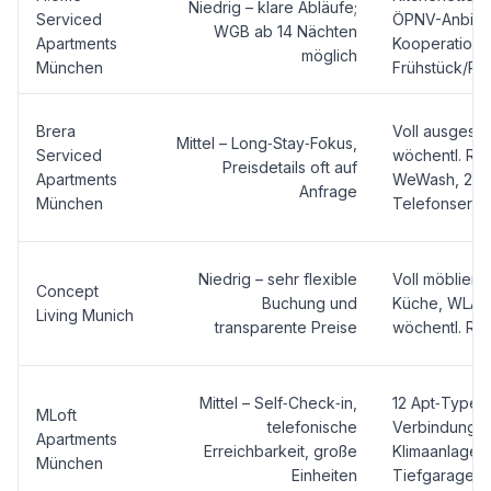
Niedrig – klare Abläufe;
Serviced
ÖPNV-Anbind
WGB ab 14 Nächten
Apartments
Kooperation 
möglich
München
Frühstück/Pa
Brera
Voll ausgesta
Mittel – Long‑Stay‑Fokus,
Serviced
wöchentl. Rei
Preisdetails oft auf
Apartments
WeWash, 24/
Anfrage
München
Telefonservi
Niedrig – sehr flexible
Voll möbliert
Concept
Buchung und
Küche, WLAN,
Living Munich
transparente Preise
wöchentl. Re
Mittel – Self‑Check‑in,
12 Apt‑Typen 
MLoft
telefonische
Verbindungst
Apartments
Erreichbarkeit, große
Klimaanlage, 
München
Einheiten
Tiefgarage