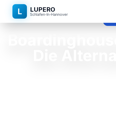
LUPERO
L
Schlafen-In-Hannover
boar
Boardinghous
Die Altern