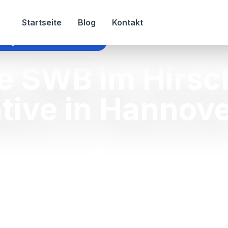
Startseite
Blog
Kontakt
dinghouse swb im hirschen
e SWB im Hirsc
ative in Hannov