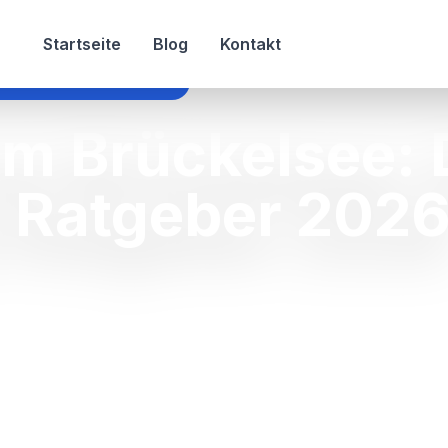
Startseite
Blog
Kontakt
erienhaus am brückelsee
am Brückelsee: 
 Ratgeber 202