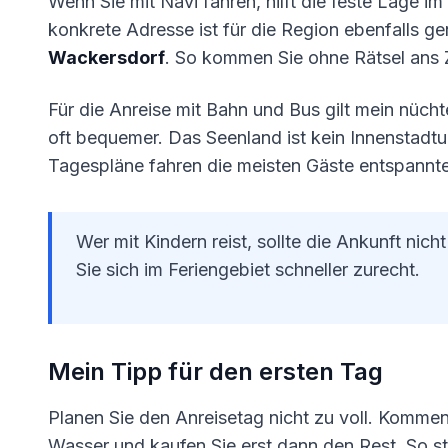
Wenn Sie mit Navi fahren, hilft die feste Lage im
konkrete Adresse ist für die Region ebenfalls g
Wackersdorf
. So kommen Sie ohne Rätsel ans Z
Für die Anreise mit Bahn und Bus gilt mein nücht
oft bequemer. Das Seenland ist kein Innenstadtur
Tagespläne fahren die meisten Gäste entspannt
Wer mit Kindern reist, sollte die Ankunft nic
Sie sich im Feriengebiet schneller zurecht.
Mein Tipp für den ersten Tag
Planen Sie den Anreisetag nicht zu voll. Kommen 
Wasser und kaufen Sie erst dann den Rest. So st