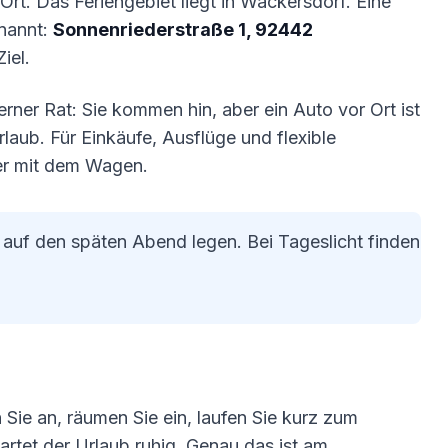
 Ort. Das Feriengebiet liegt in Wackersdorf. Eine
enannt:
Sonnenriederstraße 1, 92442
iel.
erner Rat: Sie kommen hin, aber ein Auto vor Ort ist
laub. Für Einkäufe, Ausflüge und flexible
er mit dem Wagen.
ht auf den späten Abend legen. Bei Tageslicht finden
Sie an, räumen Sie ein, laufen Sie kurz zum
artet der Urlaub ruhig. Genau das ist am