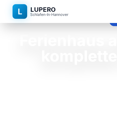
LUPERO
L
Schlafen-In-Hannover
f
Ferienhaus 
komplette