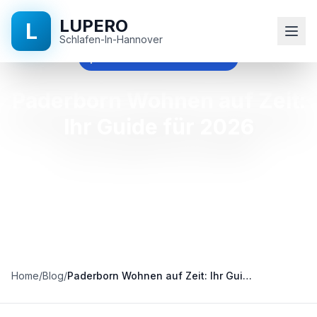
LUPERO
L
Schlafen-In-Hannover
paderborn wohnen auf zeit
Startseite
Paderborn Wohnen auf Zeit:
Ihr Guide für 2026
Blog
Kontakt
+49
511
524
896
Home
/
Blog
/
Paderborn Wohnen auf Zeit: Ihr Guide für 2026
90