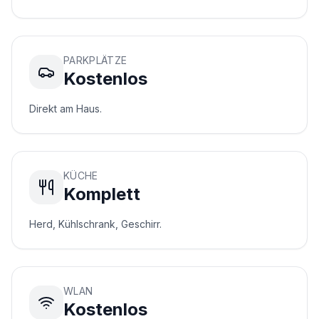
a
n
n
o
PARKPLÄTZE
v
Kostenlos
e
r.
Direkt am Haus.
d
e
Kontakt
KÜCHE
Komplett
WhatsApp
Herd, Kühlschrank, Geschirr.
Kontakt
WLAN
Kostenlos