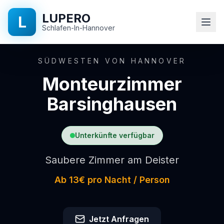
LUPERO
L
Schlafen-In-Hannover
Startseite
SÜDWESTEN VON HANNOVER
Monteurzimmer
Ausstattung
Barsinghausen
Standorte
Unterkünfte verfügbar
Preise
Saubere Zimmer am Deister
Über
Ab 13€ pro Nacht / Person
uns
FAQ
Jetzt Anfragen