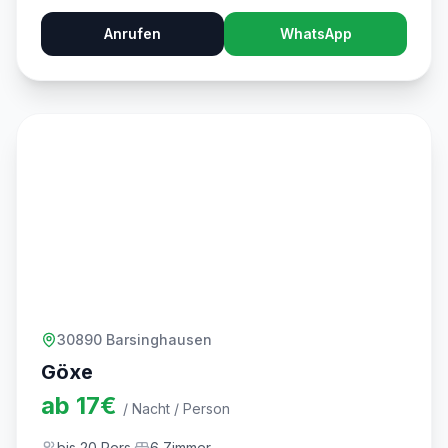
Anrufen
WhatsApp
30890 Barsinghausen
Göxe
ab
17
€
/ Nacht / Person
bis
20
Pers.
6
Zimmer