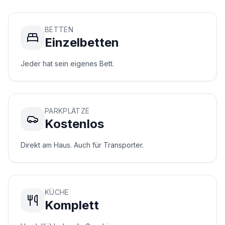
a
n
n
BETTEN
o
Einzelbetten
v
e
Jeder hat sein eigenes Bett.
r.
d
e
PARKPLÄTZE
Kontakt
Kostenlos
Direkt am Haus. Auch für Transporter.
WhatsApp
Kontakt
KÜCHE
Komplett