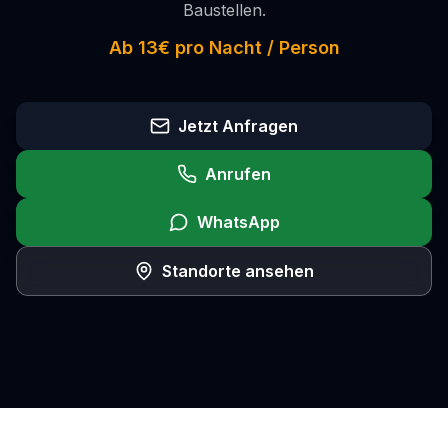
Baustellen.
Kontakt
Ab 13€ pro Nacht / Person
Jetzt Anfragen
+49
511
524
Anrufen
896
90
WhatsApp
in
fo
Standorte ansehen
@
s
c
hl
af
e
n-
in
-h