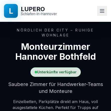
LUPERO
L
Schlafen-In-Hannover
Startseite
NÖRDLICH DER CITY – RUHIGE
WOHNLAGE
Monteurzimmer
Ausstattung
Hannover Bothfeld
Standorte
Preise
Unterkünfte verfügbar
Saubere Zimmer für Handwerker-Teams
Über
und Monteure
uns
Einzelbetten, Parkplätze direkt am Haus, voll
FAQ
ausgestattete Küchen. Perfekt für Trupps auf