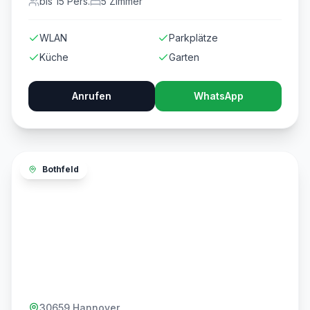
bis
15
Pers.
5
Zimmer
WLAN
Parkplätze
Küche
Garten
Anrufen
WhatsApp
Bothfeld
30659 Hannover