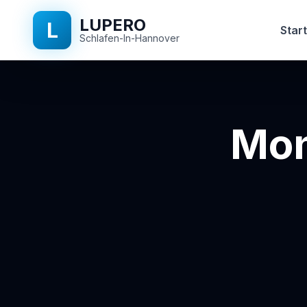
LUPERO
L
Start
Schlafen-In-Hannover
Mon