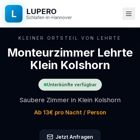
LUPERO
L
Schlafen-In-Hannover
Startseite
KLEINER ORTSTEIL VON LEHRTE
Monteurzimmer Lehrte
Ausstattung
Klein Kolshorn
Standorte
Unterkünfte verfügbar
Preise
Saubere Zimmer in Klein Kolshorn
Über
Ab 13€ pro Nacht / Person
uns
FAQ
Jetzt Anfragen