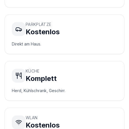
a
n
n
o
PARKPLÄTZE
v
Kostenlos
e
r.
Direkt am Haus.
d
e
Kontakt
KÜCHE
Komplett
WhatsApp
Herd, Kühlschrank, Geschirr.
Kontakt
WLAN
Kostenlos