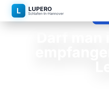
LUPERO
L
Schlafen-In-Hannover
darf m
Darf man 
empfangen
L