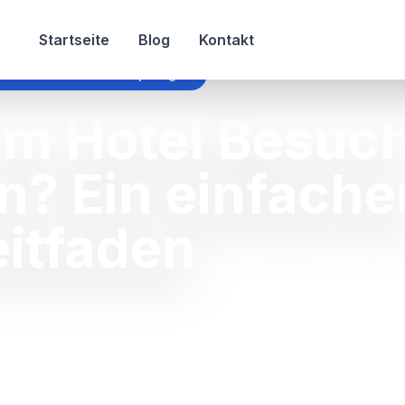
Startseite
Blog
Kontakt
an im hotel besuch empfangen
im Hotel Besuc
? Ein einfache
eitfaden