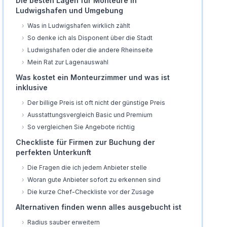
Die besten Lagen für Monteure in
Ludwigshafen und Umgebung
›
Was in Ludwigshafen wirklich zählt
›
So denke ich als Disponent über die Stadt
›
Ludwigshafen oder die andere Rheinseite
›
Mein Rat zur Lagenauswahl
Was kostet ein Monteurzimmer und was ist
inklusive
›
Der billige Preis ist oft nicht der günstige Preis
›
Ausstattungsvergleich Basic und Premium
›
So vergleichen Sie Angebote richtig
Checkliste für Firmen zur Buchung der
perfekten Unterkunft
›
Die Fragen die ich jedem Anbieter stelle
›
Woran gute Anbieter sofort zu erkennen sind
›
Die kurze Chef-Checkliste vor der Zusage
Alternativen finden wenn alles ausgebucht ist
›
Radius sauber erweitern