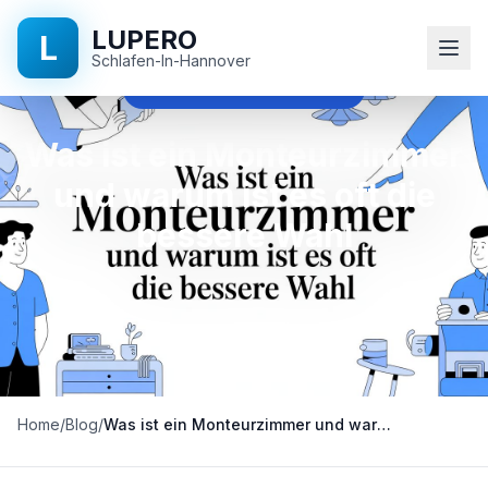
LUPERO
L
Schlafen-In-Hannover
was ist ein monteurzimmer
Startseite
Was ist ein Monteurzimmer
und warum ist es oft die
Blog
bessere Wahl
Kontakt
+49
511
524
896
Home
/
Blog
/
Was ist ein Monteurzimmer und warum ist es oft die bessere Wahl
90