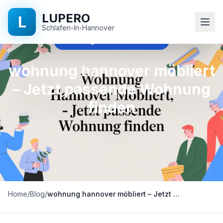
LUPERO
L
Schlafen-In-Hannover
wohnung hannover möbliert
Startseite
wohnung hannover möbliert
– Jetzt passende Wohnung
Blog
finden
Kontakt
+49
511
524
896
Home
/
Blog
/
wohnung hannover möbliert – Jetzt passende Wohnung finden
90