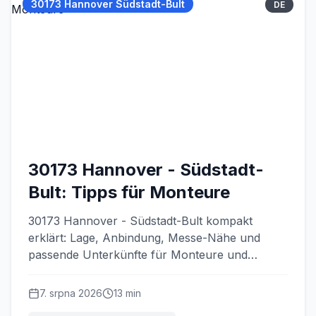
30173 Hannover Südstadt-Bult
DE
Kontakt
+49
511
524
896
90
30173 Hannover - Südstadt-
in
fo
Bult: Tipps für Monteure
@
s
30173 Hannover - Südstadt-Bult kompakt
c
erklärt: Lage, Anbindung, Messe-Nähe und
hl
passende Unterkünfte für Monteure und
af
e
Messegäste.
n-
7. srpna 2026
13
min
in
-h