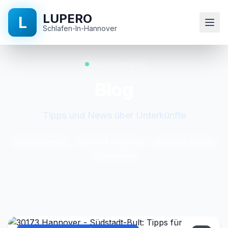
LUPERO
L
Schlafen-In-Hannover
Domů
Aktuelle Insights
Blog
Vybavení
Tipps und News über Unterkünfte
Lokality
Monteurzimmer
Kosten & Vergleich
Hannover Messe
Ceny
Checklisten
O
nás
Otázky