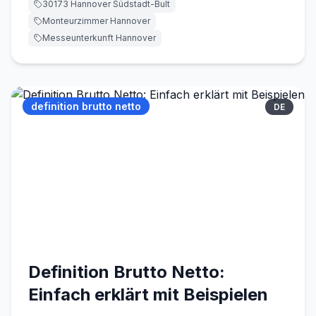
30173 Hannover Südstadt-Bult
a
Monteurzimmer Hannover
n
n
Messeunterkunft Hannover
o
v
e
r.
definition brutto netto
DE
d
e
Kontakt
WhatsApp
Kontakt
Definition Brutto Netto:
Einfach erklärt mit Beispielen