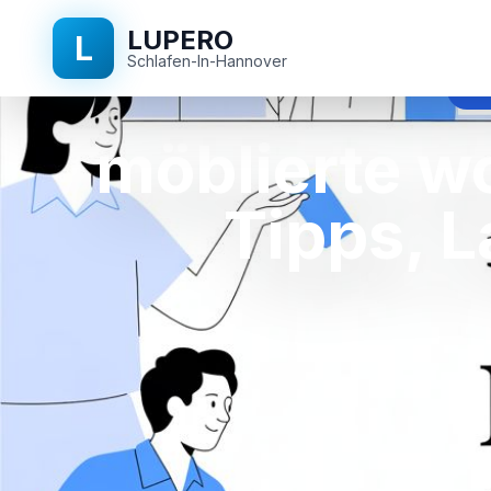
LUPERO
L
Schlafen-In-Hannover
möb
möblierte w
Tipps, 