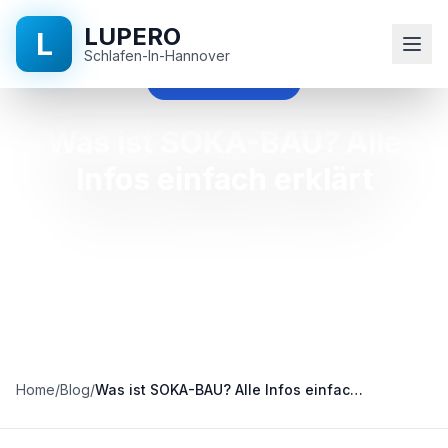
LUPERO
L
Schlafen-In-Hannover
was ist soka-bau
Startseite
Was ist SOKA-BAU? Alle
Infos einfach erklärt
Blog
Kontakt
+49
511
524
896
Home
/
Blog
/
Was ist SOKA-BAU? Alle Infos einfach erklärt
90