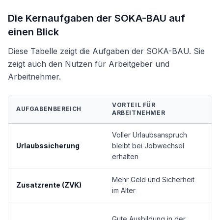
Die Kernaufgaben der SOKA-BAU auf
einen Blick
Diese Tabelle zeigt die Aufgaben der SOKA-BAU. Sie
zeigt auch den Nutzen für Arbeitgeber und
Arbeitnehmer.
VORTEIL FÜR
AUFGABENBEREICH
V
ARBEITNEHMER
Voller Urlaubsanspruch
B
Urlaubssicherung
bleibt bei Jobwechsel
u
erhalten
Mehr Geld und Sicherheit
G
Zusatzrente (ZVK)
im Alter
M
G
Gute Ausbildung in der