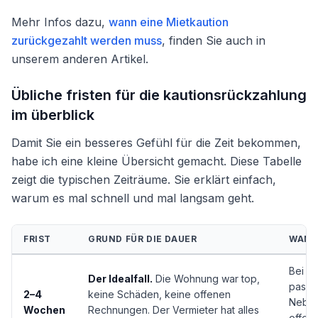
Mehr Infos dazu,
wann eine Mietkaution
zurückgezahlt werden muss
, finden Sie auch in
unserem anderen Artikel.
Übliche fristen für die kautionsrückzahlung
im überblick
Damit Sie ein besseres Gefühl für die Zeit bekommen,
habe ich eine kleine Übersicht gemacht. Diese Tabelle
zeigt die typischen Zeiträume. Sie erklärt einfach,
warum es mal schnell und mal langsam geht.
FRIST
GRUND FÜR DIE DAUER
WANN 
Bei e
Der Idealfall.
Die Wohnung war top,
passi
2–4
keine Schäden, keine offenen
Neben
Wochen
Rechnungen. Der Vermieter hat alles
offen 