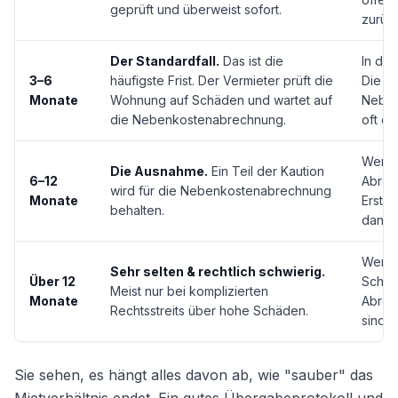
geprüft und überweist sofort.
zurüc
Der Standardfall.
Das ist die
In den
3–6
häufigste Frist. Der Vermieter prüft die
Die Fr
Monate
Wohnung auf Schäden und wartet auf
Neben
die Nebenkostenabrechnung.
oft er
Wenn 
Die Ausnahme.
Ein Teil der Kaution
6–12
Abrech
wird für die Nebenkostenabrechnung
Monate
Erste
behalten.
dann 
Wenn 
Sehr selten & rechtlich schwierig.
Über 12
Schäd
Meist nur bei komplizierten
Monate
Abrec
Rechtsstreits über hohe Schäden.
sind.
Sie sehen, es hängt alles davon ab, wie "sauber" das